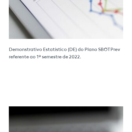
Demonstrativo Estatístico (DE) do Plano SBOTPrev
referente ao 1º semestre de 2022.